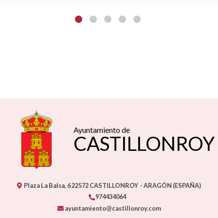
Ayuntamiento de
CASTILLONROY
Plaza La Balsa, 6
22572
CASTILLONROY
- ARAGÓN
(ESPAÑA)
974434064
ayuntamiento@castillonroy.com