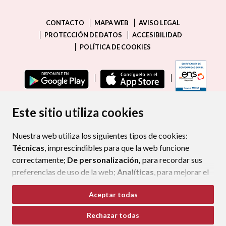
CONTACTO
MAPA WEB
AVISO LEGAL
PROTECCIÓN DE DATOS
ACCESIBILIDAD
POLÍTICA DE COOKIES
ENLAC
Este sitio utiliza cookies
Nuestra web utiliza los siguientes tipos de cookies:
Técnicas
, imprescindibles para que la web funcione
correctamente;
De personalización,
para recordar sus
preferencias de uso de la web;
Analíticas
, para mejorar el
funcionamiento de la web y sus servicios.
Aceptar todas
Si acepta pulsando el botón
“Aceptar todas”
Rechazar todas
consideramos que acepta su uso. Si pulsa el botón