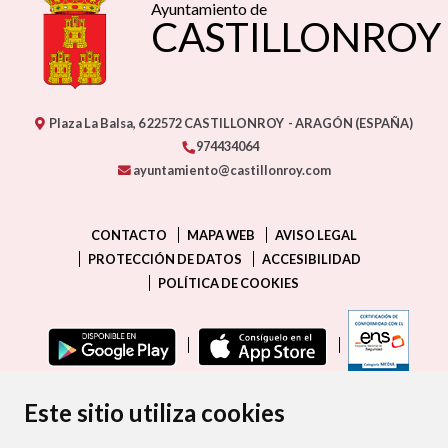
Ayuntamiento de
CASTILLONROY
Plaza La Balsa, 6
22572
CASTILLONROY
- ARAGÓN
(ESPAÑA)
974434064
ayuntamiento@castillonroy.com
CONTACTO
MAPA WEB
AVISO LEGAL
PROTECCIÓN DE DATOS
ACCESIBILIDAD
POLÍTICA DE COOKIES
ENLAC
Este sitio utiliza cookies