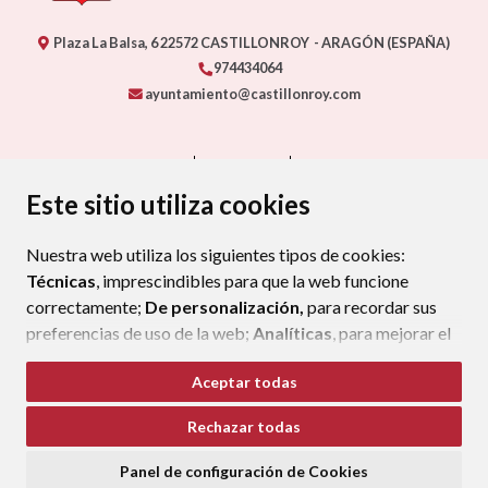
Plaza La Balsa, 6
22572
CASTILLONROY
- ARAGÓN
(ESPAÑA)
974434064
ayuntamiento@castillonroy.com
CONTACTO
MAPA WEB
AVISO LEGAL
PROTECCIÓN DE DATOS
ACCESIBILIDAD
Este sitio utiliza cookies
POLÍTICA DE COOKIES
Nuestra web utiliza los siguientes tipos de cookies:
ENLAC
Técnicas
, imprescindibles para que la web funcione
correctamente;
De personalización,
para recordar sus
preferencias de uso de la web;
Analíticas
, para mejorar el
funcionamiento de la web y sus servicios.
Aceptar todas
Si acepta pulsando el botón
“Aceptar todas”
Rechazar todas
consideramos que acepta su uso. Si pulsa el botón
“Rechazar todas”
o continúa navegando sin realizar
Panel de configuración de Cookies
ninguna acción, se guardarán las cookies técnicas