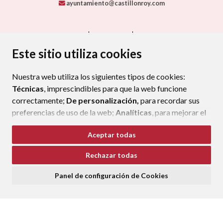
ayuntamiento@castillonroy.com
CONTACTO
MAPA WEB
AVISO LEGAL
PROTECCIÓN DE DATOS
ACCESIBILIDAD
Este sitio utiliza cookies
POLÍTICA DE COOKIES
Nuestra web utiliza los siguientes tipos de cookies:
ENLAC
Técnicas
, imprescindibles para que la web funcione
correctamente;
De personalización,
para recordar sus
preferencias de uso de la web;
Analíticas
, para mejorar el
funcionamiento de la web y sus servicios.
Aceptar todas
Si acepta pulsando el botón
“Aceptar todas”
Rechazar todas
consideramos que acepta su uso. Si pulsa el botón
“Rechazar todas”
o continúa navegando sin realizar
Panel de configuración de Cookies
ninguna acción, se guardarán las cookies técnicas
imprescindibles. Para personalizar sus preferencias
acceda al
“Panel de configuración de cookies”.