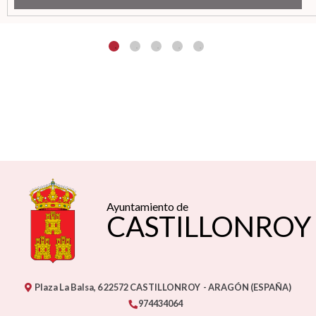
Ayuntamiento de
CASTILLONROY
Plaza La Balsa, 6
22572
CASTILLONROY
- ARAGÓN
(ESPAÑA)
974434064