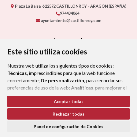
Plaza La Balsa, 6
22572
CASTILLONROY
- ARAGÓN
(ESPAÑA)
974434064
ayuntamiento@castillonroy.com
CONTACTO
MAPA WEB
AVISO LEGAL
PROTECCIÓN DE DATOS
ACCESIBILIDAD
Este sitio utiliza cookies
POLÍTICA DE COOKIES
Nuestra web utiliza los siguientes tipos de cookies:
ENLAC
Técnicas
, imprescindibles para que la web funcione
correctamente;
De personalización,
para recordar sus
preferencias de uso de la web;
Analíticas
, para mejorar el
funcionamiento de la web y sus servicios.
Aceptar todas
Si acepta pulsando el botón
“Aceptar todas”
Rechazar todas
consideramos que acepta su uso. Si pulsa el botón
“Rechazar todas”
o continúa navegando sin realizar
Panel de configuración de Cookies
ninguna acción, se guardarán las cookies técnicas
imprescindibles. Para personalizar sus preferencias