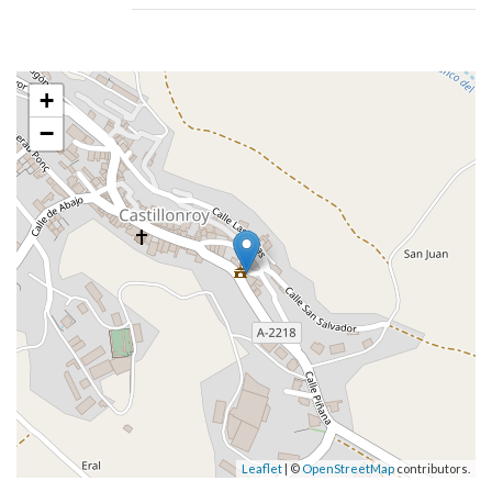
+
−
Leaflet
| ©
OpenStreetMap
contributors.