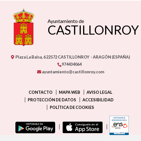
Ayuntamiento de
CASTILLONROY
Plaza La Balsa, 6
22572
CASTILLONROY
- ARAGÓN
(ESPAÑA)
974434064
ayuntamiento@castillonroy.com
CONTACTO
MAPA WEB
AVISO LEGAL
PROTECCIÓN DE DATOS
ACCESIBILIDAD
POLÍTICA DE COOKIES
ENLAC