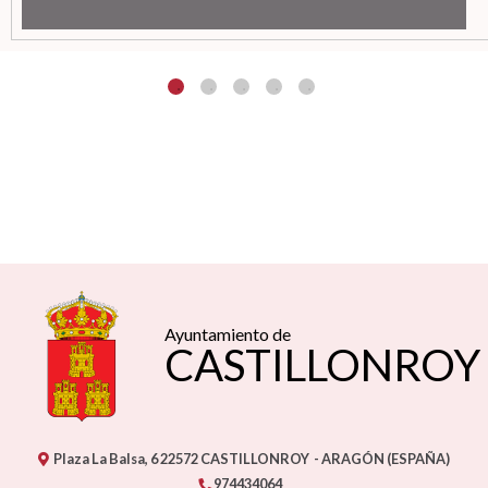
Ayuntamiento de
CASTILLONROY
Plaza La Balsa, 6
22572
CASTILLONROY
- ARAGÓN
(ESPAÑA)
974434064