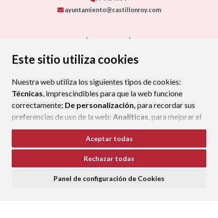
ayuntamiento@castillonroy.com
CONTACTO
MAPA WEB
AVISO LEGAL
PROTECCIÓN DE DATOS
ACCESIBILIDAD
Este sitio utiliza cookies
POLÍTICA DE COOKIES
Nuestra web utiliza los siguientes tipos de cookies:
ENLAC
Técnicas
, imprescindibles para que la web funcione
correctamente;
De personalización,
para recordar sus
preferencias de uso de la web;
Analíticas
, para mejorar el
funcionamiento de la web y sus servicios.
Aceptar todas
Si acepta pulsando el botón
“Aceptar todas”
Rechazar todas
consideramos que acepta su uso. Si pulsa el botón
“Rechazar todas”
o continúa navegando sin realizar
Panel de configuración de Cookies
ninguna acción, se guardarán las cookies técnicas
imprescindibles. Para personalizar sus preferencias
acceda al
“Panel de configuración de cookies”.