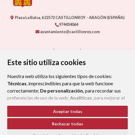
Plaza La Balsa, 6
22572
CASTILLONROY
- ARAGÓN
(ESPAÑA)
974434064
ayuntamiento@castillonroy.com
CONTACTO
MAPA WEB
AVISO LEGAL
PROTECCIÓN DE DATOS
ACCESIBILIDAD
Este sitio utiliza cookies
POLÍTICA DE COOKIES
Nuestra web utiliza los siguientes tipos de cookies:
ENLAC
Técnicas
, imprescindibles para que la web funcione
correctamente;
De personalización,
para recordar sus
preferencias de uso de la web;
Analíticas
, para mejorar el
funcionamiento de la web y sus servicios.
Aceptar todas
Si acepta pulsando el botón
“Aceptar todas”
Rechazar todas
consideramos que acepta su uso. Si pulsa el botón
“Rechazar todas”
o continúa navegando sin realizar