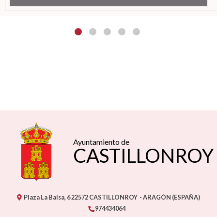
Ayuntamiento de
CASTILLONROY
Plaza La Balsa, 6
22572
CASTILLONROY
- ARAGÓN
(ESPAÑA)
974434064