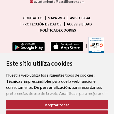
ayuntamiento@castillonroy.com
CONTACTO
MAPA WEB
AVISO LEGAL
PROTECCIÓN DE DATOS
ACCESIBILIDAD
POLÍTICA DE COOKIES
ENLAC
Este sitio utiliza cookies
Nuestra web utiliza los siguientes tipos de cookies:
Técnicas
, imprescindibles para que la web funcione
correctamente;
De personalización,
para recordar sus
preferencias de uso de la web;
Analíticas
, para mejorar el
funcionamiento de la web y sus servicios.
Aceptar todas
Si acepta pulsando el botón
“Aceptar todas”