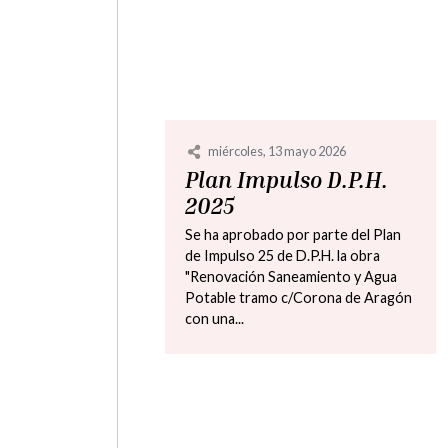
lunes, 16 noviembre 2020
El Ayuntamiento de
Castillonroy estrena
su remodelada
página web
AYUNTAMIENTO
El sitio, además de mejorar
considerablemente en diseño, es
más funcional y accesible para los
Ciudadanos facilitando los trámites
electronicos e...