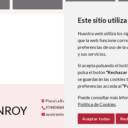
Este sitio utiliz
Nuestra web utiliza los si
que la web funcione corr
preferencias de uso de la
y sus servicios.
Si acepta pulsando el bot
pulsa el botón
“Rechazar
se guardarán las cookies 
preferencias acceda al
“P
Puede consultar más infor
Plaza La Balsa, 6
22572
CASTILLONROY
- ARAG
Política de Cookies
.
NROY
974434064
ayuntamiento@castillonroy.com
Aceptar todas
Rec