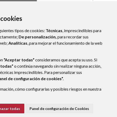
a cookies
guientes tipos de cookies:
Técnicas
, imprescindibles para
ectamente;
De personalización,
para recordar sus
 web;
Analíticas
, para mejorar el funcionamiento de la web
ón
“Aceptar todas”
consideramos que acepta su uso. Si
 todas”
o continúa navegando sin realizar ninguna acción,
técnicas imprescindibles. Para personalizar sus
anel de configuración de cookies”.
mación, cómo configurarlas y posibles riesgos en nuestra
ÓN
(ESPAÑA)
hazar todas
Panel de configuración de Cookies